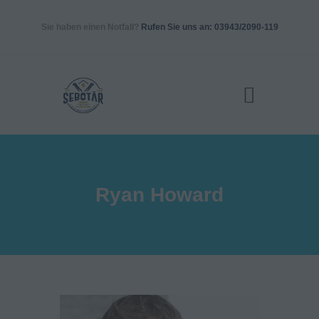
Sie haben einen Notfall?
Rufen Sie uns an: 03943/2090-119
START
LEISTUNGEN
KONTAKT
IMPRESSUM &
DATENSCHUTZ
Ryan Howard