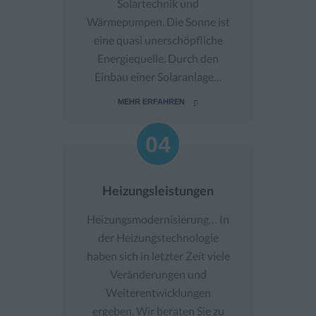
Solartechnik und
Wärmepumpen. Die Sonne ist
eine quasi unerschöpfliche
Energiequelle. Durch den
Einbau einer Solaranlage…
MEHR ERFAHREN
04
04
Heizungsleistungen
Heizungsmodernisierung… In
der Heizungstechnologie
haben sich in letzter Zeit viele
Veränderungen und
Weiterentwicklungen
ergeben. Wir beraten Sie zu