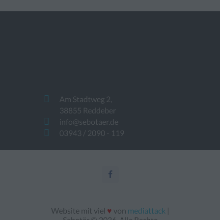
Am Stadtweg 2,
38855 Reddeber
info@sebotaer.de
03943 / 2090 - 119
Website mit viel
♥
von
mediattack
|
Sebotär © 2026. Alle Rechte