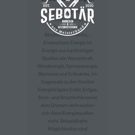
Solarwärmepumpen,
Luftwärmepumpen,
Solaranlagen,
Blockheizkraftwerke…
Erneuerbare Energie ist
Energie aus nachhaltigen
Quellen wie Wasserkraft,
Windenergie, Sonnenenergie,
Biomasse und Erdwärme. Im
Gegensatz zu den fossilen
Energieträgern Erdöl, Erdgas,
Stein- und Braunkohle sowie
dem Uranerz verbrauchen
sich diese Energiequellen
nicht. Beispielhafte
Möglichkeiten sind