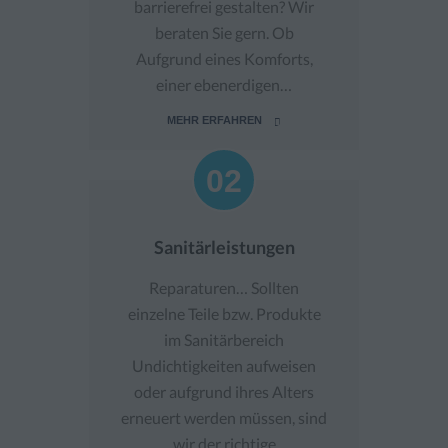
barrierefrei gestalten? Wir
beraten Sie gern. Ob
Aufgrund eines Komforts,
einer ebenerdigen…
MEHR ERFAHREN
02
02
Sanitärleistungen
Reparaturen… Sollten
einzelne Teile bzw. Produkte
im Sanitärbereich
Undichtigkeiten aufweisen
oder aufgrund ihres Alters
erneuert werden müssen, sind
wir der richtige